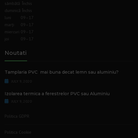
sâmbătă
Închis
duminică
Închis
luni
09–17
marți
09–17
miercuri
09–17
joi
09–17
Noutati
Tamplaria PVC mai buna decat lemn sau aluminiu?
JULY 9, 2020
Izolarea termica a ferestrelor PVC sau Aluminiu
JULY 9, 2020
Politica GDPR
Politica Cookie