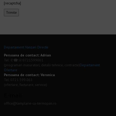
[recaptcha]
Departament Vanzari Directe
Persoana de contact: Adrian
Tel: ✆☎☏
0721599061
(programari masuratori, detalii tehnice, contracte)
Departament
Ofertare
Persoana de contact: Veronica
Tel:
0721.599.061
(ofertare, facturare, service)
E-mail
office@tamplarie-cu-termopan.ro