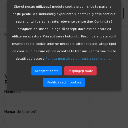
Site-ul nostru utilizează module cookie proprii și de la partenerii
noștri pentru a-ți îmbunătăți experiența și pentru a-ți afișa conținut
sau anunțuri personalizate, relevante pentru tine. Continuă să
navighezi pe site sau alege să accepți dacă ești de acord cu
Home
Vreau sa fiu sunat !
utilizarea acestora. Prin apăsarea butonului Respingere toate vor fi
respinse toate cookie-urile ne-necesare. Alternativ, poți alege tipul
de cookie-uri pe care ești de acord să le folosim. Pentru mai multe
detalii poți accesa
Politica noastră de utilizare a cookie-urilor
.
Acceptați toate
Respingeți toate
Vreau sa fiu sunat !Termopane
Bucuresti
Modifică setări cookies
Numele*:
Numar de telefon*: