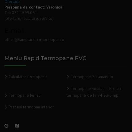
Ofertare
Persoana de contact: Veronica
Tel:
0721.599.061
(ofertare, facturare, service)
E-mail
office@tamplarie-cu-termopan.ro
Meniu Rapid Termopane PVC
Calculator termopane
Termopane Salamander
Termopane Gealan – Preturi
Termopane Rehau
termopane de la 74 euro mp
Pret usi termopan interior