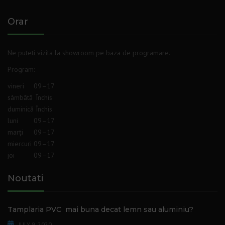
Orar
Ne puteti vizita la showroom pe baza de programare.
Program
:
vineri
09–17
sâmbătă
Închis
duminică
Închis
luni
09–17
marți
09–17
miercuri
09–17
joi
09–17
Noutati
Tamplaria PVC mai buna decat lemn sau aluminiu?
JULY 9, 2020