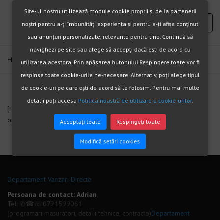
Site-ul nostru utilizează module cookie proprii și de la partenerii
noștri pentru a-ți îmbunătăți experiența și pentru a-ți afișa conținut
sau anunțuri personalizate, relevante pentru tine. Continuă să
navighezi pe site sau alege să accepți dacă ești de acord cu
Home
Test
utilizarea acestora. Prin apăsarea butonului Respingere toate vor fi
respinse toate cookie-urile ne-necesare. Alternativ, poți alege tipul
de cookie-uri pe care ești de acord să le folosim. Pentru mai multe
detalii poți accesa
Politica noastră de utilizare a cookie-urilor
.
[recent_products per_page=”12″ columns=”4″ orderby=”date”
order=”DESC”]
Acceptați toate
Respingeți toate
Modifică setări cookies
Departament Vanzari Directe
Persoana de contact: Adrian
Tel: ✆☎☏
0721599061
(programari masuratori, detalii tehnice, contracte)
Departament