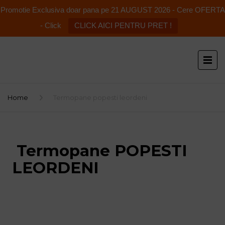
Promotie Exclusiva doar pana pe 21 AUGUST 2026 - Cere OFERTA
- Click
CLICK AICI PENTRU PRET !
Home
Termopane popesti leordeni
Termopane POPESTI
LEORDENI