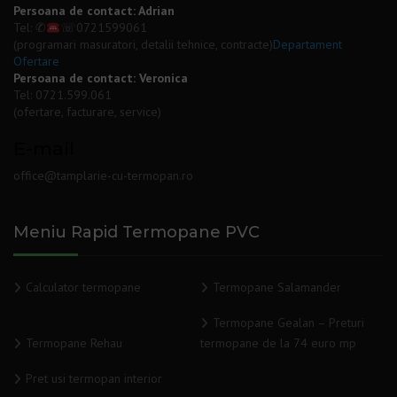
Persoana de contact: Adrian
Tel: ✆
☏
0721599061
(programari masuratori, detalii tehnice, contracte)
Departament
Ofertare
Persoana de contact: Veronica
Tel:
0721.599.061
(ofertare, facturare, service)
E-mail
office@tamplarie-cu-termopan.ro
Meniu Rapid Termopane PVC
Calculator termopane
Termopane Salamander
Termopane Gealan – Preturi
Termopane Rehau
termopane de la 74 euro mp
Pret usi termopan interior