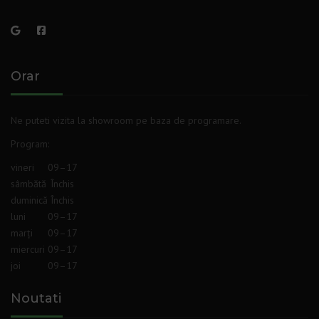
Orar
Ne puteti vizita la showroom pe baza de programare.
Program
:
vineri
09–17
sâmbătă
Închis
duminică
Închis
luni
09–17
marți
09–17
miercuri
09–17
joi
09–17
Noutati