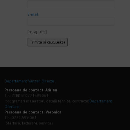
E-mail:
[recaptcha]
Departament Vanzari Directe
Persoana de contact: Adrian
Tel: ✆☎☏
0721599061
(programari masuratori, detalii tehnice, contracte)
Departament
Ofertare
Persoana de contact: Veronica
Tel:
0721.599.061
(ofertare, facturare, service)