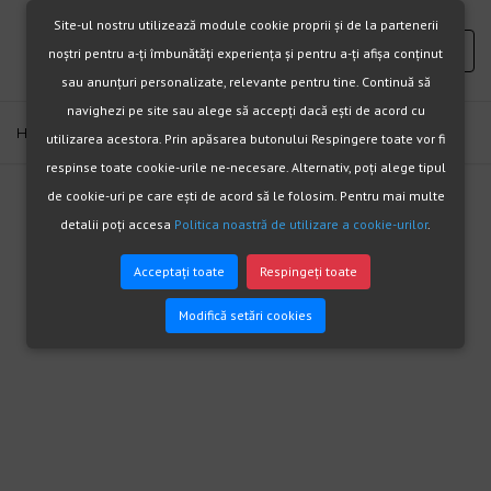
Site-ul nostru utilizează module cookie proprii și de la partenerii
noștri pentru a-ți îmbunătăți experiența și pentru a-ți afișa conținut
sau anunțuri personalizate, relevante pentru tine. Continuă să
navighezi pe site sau alege să accepți dacă ești de acord cu
Home
Termopane BANEASA
utilizarea acestora. Prin apăsarea butonului Respingere toate vor fi
respinse toate cookie-urile ne-necesare. Alternativ, poți alege tipul
de cookie-uri pe care ești de acord să le folosim. Pentru mai multe
detalii poți accesa
Politica noastră de utilizare a cookie-urilor
.
Termopane BANEASA
Acceptați toate
Respingeți toate
Modifică setări cookies