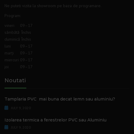
Ne puteti vizita la showroom pe baza de programare.
Program
:
vineri
09–17
sâmbătă
Închis
duminică
Închis
luni
09–17
marți
09–17
miercuri
09–17
joi
09–17
Noutati
Tamplaria PVC mai buna decat lemn sau aluminiu?
JULY 9, 2020
Izolarea termica a ferestrelor PVC sau Aluminiu
JULY 9, 2020