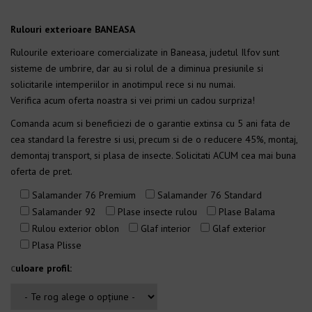
Rulouri exterioare BANEASA
Rulourile exterioare comercializate in Baneasa, judetul Ilfov sunt
sisteme de umbrire, dar au si rolul de a diminua presiunile si
solicitarile intemperiilor in anotimpul rece si nu numai.
Verifica acum oferta noastra si vei primi un cadou surpriza!
Comanda acum si beneficiezi de o garantie extinsa cu 5 ani fata de
cea standard la ferestre si usi, precum si de o reducere 45%, montaj,
demontaj transport, si plasa de insecte. Solicitati ACUM cea mai buna
oferta de pret.
Salamander 76 Premium
Salamander 76 Standard
Salamander 92
Plase insecte rulou
Plase Balama
Rulou exterior oblon
Glaf interior
Glaf exterior
Plasa Plisse
uloare profil:
C