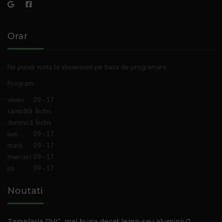
Orar
Ne puteti vizita la showroom pe baza de programare.
Program
:
vineri
09–17
sâmbătă
Închis
duminică
Închis
luni
09–17
marți
09–17
miercuri
09–17
joi
09–17
Noutati
Tamplaria PVC mai buna decat lemn sau aluminiu?