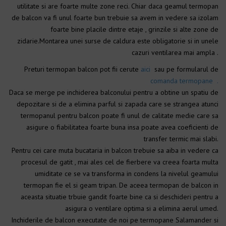
utilitate si are foarte multe zone reci. Chiar daca geamul termopan
de balcon va fi unul foarte bun trebuie sa avem in vedere sa izolam
foarte bine placile dintre etaje , grinzile si alte zone de
zidarie.Montarea unei surse de caldura este obligatorie si in unele
cazuri ventilarea mai ampla .
Preturi termopan balcon pot fii cerute
aici
sau pe formularul de
comanda termopane .
Daca se merge pe inchiderea balconului pentru a obtine un spatiu de
depozitare si de a elimina parful si zapada care se strangea atunci
termopanul pentru balcon poate fi unul de calitate medie care sa
asigure o fiabilitatea foarte buna insa poate avea coeficienti de
transfer termic mai slabi.
Pentru cei care muta bucataria in balcon trebuie sa aiba in vedere ca
procesul de gatit , mai ales cel de fierbere va creea foarta multa
umiditate ce se va transforma in condens la nivelul geamului
termopan fie el si geam tripan. De aceea termopan de balcon in
aceasta situatie trbuie gandit foarte bine ca si deschideri pentru a
asigura o ventilare optima si a elimina aerul umed.
Inchiderile de balcon executate de noi pe termopane Salamander si