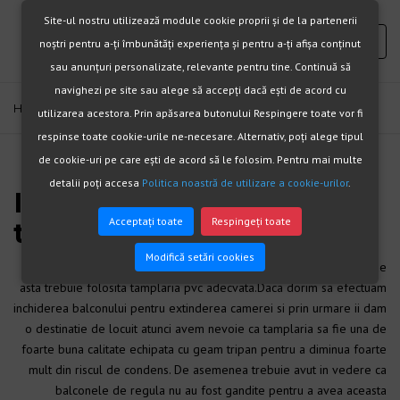
Site-ul nostru utilizează module cookie proprii și de la partenerii
noștri pentru a-ți îmbunătăți experiența și pentru a-ți afișa conținut
sau anunțuri personalizate, relevante pentru tine. Continuă să
navighezi pe site sau alege să accepți dacă ești de acord cu
Home
Preturi termopane balcon
utilizarea acestora. Prin apăsarea butonului Respingere toate vor fi
respinse toate cookie-urile ne-necesare. Alternativ, poți alege tipul
de cookie-uri pe care ești de acord să le folosim. Pentru mai multe
detalii poți accesa
Politica noastră de utilizare a cookie-urilor
.
Inchidere balcon sau
Acceptați toate
Respingeți toate
terasa
Modifică setări cookies
Inchiderile de balcon
se fac din mai multe motive si in functie de
asta trebuie folosita tamplaria pvc adecvata.Daca dorim sa efectuam
inchiderea balconului pentru extinderea camerei si prin urmare ii dam
o destinatie de locuit atunci avem nevoie ca tamplaria sa fie una de
foarte buna calitate echipata cu geam tripan pentru a diminua foarte
mult din riscul de condens. De asemenea trebuie avut in vedere ca
balconele de regula nu au fost gandite pentru a avea aceasta