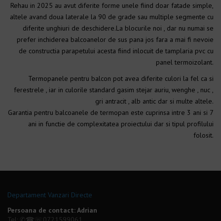
Rehau in 2025 au avut diferite forme unele fiind doar fatade simple,
altele avand doua laterale la 90 de grade sau multiple segmente cu
diferite unghiuri de deschidere.La blocurile noi , dar nu numai se
prefer inchiderea balcoanelor de sus pana jos fara a mai fi nevoie
de constructia parapetului acesta fiind inlocuit de tamplaria pvc cu
panel termoizolant.
Termopanele pentru balcon pot avea diferite culori la fel ca si
ferestrele , iar in culorile standard gasim stejar auriu, wenghe , nuc ,
gri antracit , alb antic dar si multe altele.
Garantia pentru balcoanele de termopan este cuprinsa intre 3 ani si 7
ani in functie de complexitatea proiectului dar si tipul profilului
folosit.
Departament Vanzari Directe
Persoana de contact: Adrian
Tel: ✆☎☏
0721599061