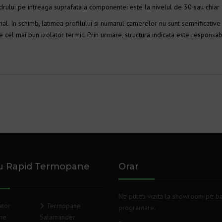
adrului pe intreaga suprafata a componentei este la nivelul de 30 sau chiar
ial. In schimb, latimea profilului si numarul camerelor nu sunt semnificativ
e cel mai bun izolator termic. Prin urmare, structura indicata este responsa
u Rapid Termopane
Orar
Ne puteti vizita la showroom pe b
ator
Termopane
programare.
ne
Salamander