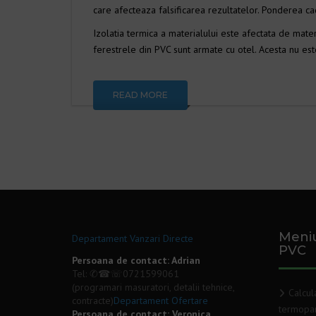
care afecteaza falsificarea rezultatelor. Ponderea c
Izolatia termica a materialului este afectata de mater
ferestrele din PVC sunt armate cu otel. Acesta nu est
READ MORE
Meni
Departament Vanzari Directe
PVC
Persoana de contact: Adrian
Tel: ✆☎☏
0721599061
(programari masuratori, detalii tehnice,
Calcul
contracte)
Departament Ofertare
termopa
Persoana de contact: Veronica