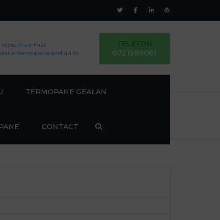
TELEFON
epede la e-mail
0721599061
larie-termopane-preturi.ro
U
TERMOPANE GEALAN
EGO (7
OPANE
CONTACT
EO (6
RO
,0