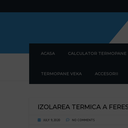
ACASA
CALCULATOR TERMOPANE
SFATURI TERMOPANE
DIFERENTE
Home
Termopane
TERMOPANE VEKA
ACCESORII
ALUMINIU
DE CE NOI? MONTAJ
TAMPLARIE PVC
ACHIZITI
STICLA
2026 -CO
RULOURI EXTERIO
IZOLAREA TERMICA A FERE
CUM NE D
CALITATE
FERONERIE ROTO
JULY 9, 2020
NO COMMENTS
TERMOPANE
CONDENS