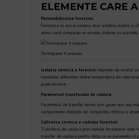
ELEMENTE CARE A
PLASE TERMOPAN
REPARATI
Permeabilitatea ferestrei
SPUMA
GLAFURI TERMOP
Fereastra nu are in vedere doar estetica cladirii si o
atunci cand cumparati un produs, trebuie sa acordati 
FIRMA TE
JALUZELE VERTIC
GEAMURI
Termopane 4 seasons
TAMPLARI
Izolatia termica a ferestrei
depinde de nivelul coe
rezultatul diferentei dintre temperatura din interioru
puntii termice .
Parametrul transferului de caldura
Parametrul de transfer termic prin geam are cea mai 
componentei depinde de compozitia chimica si structu
Calitatea termica a cadrului ferestrei
Transferul de caldura prin ramele ferestrelor este fo
transfer de caldura pentru sticla ca un parametru U p