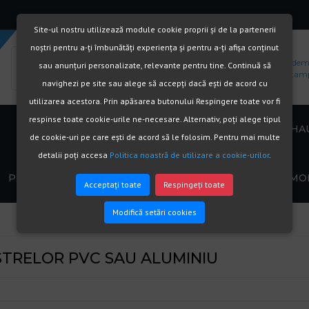
Site-ul nostru utilizează module cookie proprii și de la partenerii
noștri pentru a-ți îmbunătăți experiența și pentru a-ți afișa conținut
Soseaua Mihai Bravu 147-169 sc B
Raspundem r
sau anunțuri personalizate, relevante pentru tine. Continuă să
Bucuresti Sector 2
office@tamp
navighezi pe site sau alege să accepți dacă ești de acord cu
utilizarea acestora. Prin apăsarea butonului Respingere toate vor fi
respinse toate cookie-urile ne-necesare. Alternativ, poți alege tipul
TERMOPANE SALAMANDER
TERMOPANE REHA
de cookie-uri pe care ești de acord să le folosim. Pentru mai multe
detalii poți accesa
Politica noastră de utilizare a cookie-urilor
.
 INTRE PVC SI
SALAMANDER BLUEVOLUTION
TERMOPANE REHAU SYN
PROMOTII
USI TERMOPAN
REPARATII TERM
92 (6 CAMERE,0,91 W/M²K )
CAMERE, 0,96 W/M²K )
Acceptați toate
Respingeți toate
Modifică setări cookies
ONARE TERMOPANE IN
TERMOPANE SALAMANDER
TERMOPANE REHAU GEN
USI DE TERMOPAN DE INTERIOR
MANDA ACUM
STREAMLINE 82 (6 CAMERE, 1
CAMERE, 0,8 W/M²K )
W/M²K )
ARE
USI TERMOPAN DE EXTERIOR
STRELOR PVC SAU ALUMINIU
AM SEAMA DE
TERMOPANE REHAU EU
A TERMOPANELOR?
TERMOPANE SALAMANDER
DESIGN 70 (6 CAMERE, 1
 NX
USI DE TERMOPAN PENTRU
STREAMLINE 76 (7 CAMERE, 1,1
W/M²K )
TERASA
W/M²K )
UL