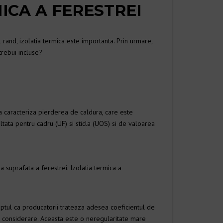
ICA A FERESTREI
l rand, izolatia termica este importanta. Prin urmare,
trebui incluse?
a caracteriza pierderea de caldura, care este
ltata pentru cadru (UF) si sticla (UOS) si de valoarea
suprafata a ferestrei. Izolatia termica a
aptul ca producatorii trateaza adesea coeficientul de
in considerare. Aceasta este o neregularitate mare