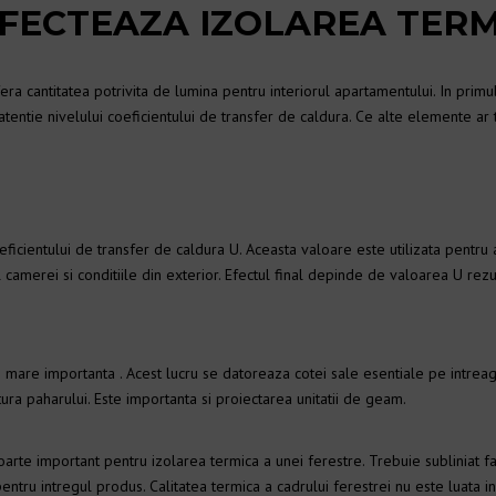
FECTEAZA IZOLAREA TERM
E
I TERMOPANE PESTE
ANE
fera cantitatea potrivita de lumina pentru interiorul apartamentului. In primu
atentie nivelului coeficientului de transfer de caldura. Ce alte elemente ar 
RMOPANE
ALE
 TERMOPAN
E PVC
ficientului de transfer de caldura U. Aceasta valoare este utilizata pentru 
l camerei si conditiile din exterior. Efectul final depinde de valoarea U rezu
mare importanta . Acest lucru se datoreaza cotei sale esentiale pe intreaga 
ra paharului. Este importanta si proiectarea unitatii de geam.
arte important pentru izolarea termica a unei ferestre. Trebuie subliniat f
entru intregul produs. Calitatea termica a cadrului ferestrei nu este luata 