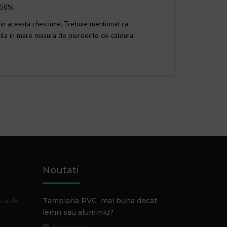
 50% .
e in aceasta chestiune. Trebuie mentionat ca
bila in mare masura de pierderile de caldura.
Noutati
aza de
Tamplaria PVC mai buna decat
lemn sau aluminiu?